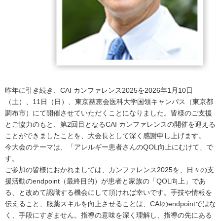
昨年に引き続き、CAI カンファレンス2025を2026年1月10日
（土）、11日（日）、東京慈恵会医科大学国領キャンパス（東京都
調布市）にて開催させていただくことになりました。皆様のご支援
とご協力のもと、第2回目となるCAI カンファレンスの開催を迎える
ことができましたことを、大会長として深く感謝申し上げます。
今大会のテーマは、「アレルギー患者さんのQOL向上にむけて」で
す。
ご参加の皆様におかれましては、カンファレンス2025を、日々の支
援活動のendpoint（最終目的）が患者と家族の「QOL向上」であ
る、と改めて認識する機会にして頂ければ幸いです。手技や情報を
伝えること、服薬スキルを向上させることは、CAIのendpointではな
く、手段にすぎません。指導の意味を深く理解し、指導の先にある