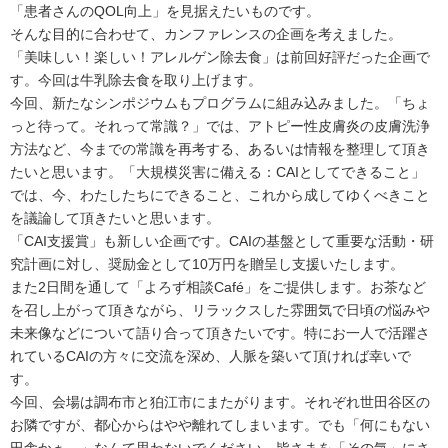
「患者さんのQOL向上」を見据えたいものです。
そんな目的に合わせて、カンファレンスの企画を考えました。
「美味しい！楽しい！アレルゲン除去食」は前回好評だった企画で
す。今回は牛乳除去食を取り上げます。
今回、新たなシンポジウムもプログラムに組み込みました。「ちょ
っと待って。それって常識？」では、アトピー性皮膚炎の皮膚洗浄
方法など、今までの常識を再考する、あるいは情報を整理して頂き
たいと思います。「大規模災害に備える：CAIとしてできること」
では、今、わたしたちにできること、これから成してゆくべきこと
を議論して頂きたいと思います。
「CAI支援賞」も新しい企画です。CAIの基盤として重要な活動・研
究計画に対し、奨励金として10万円を贈呈し支援いたします。
また2日間を通して「よろず相談Café」をご提供します。お茶など
を召し上がって頂きながら、リラックスした雰囲気で日頃の悩みや
未来像などについて語り合って頂きたいです。特にお一人で活躍さ
れているCAIの方々に交流を深め、人脈を築いて頂ければ幸いで
す。
今回、会場は調布市と狛江市にまたがります。それぞれ世田谷区の
お隣ですが、都心からはやや離れてしまいます。でも「何にもない